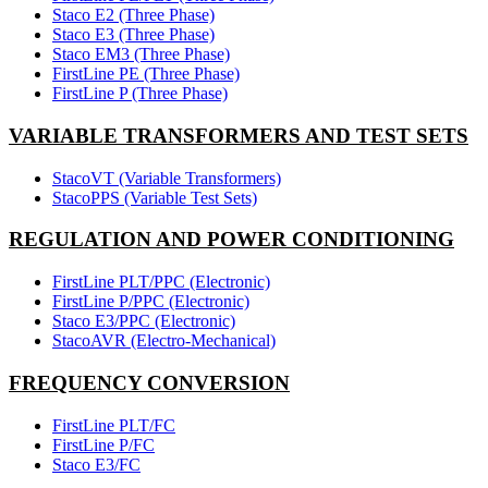
Staco E2 (Three Phase)
Staco E3 (Three Phase)
Staco EM3 (Three Phase)
FirstLine PE (Three Phase)
FirstLine P (Three Phase)
VARIABLE TRANSFORMERS AND TEST SETS
StacoVT (Variable Transformers)
StacoPPS (Variable Test Sets)
REGULATION AND POWER CONDITIONING
FirstLine PLT/PPC (Electronic)
FirstLine P/PPC (Electronic)
Staco E3/PPC (Electronic)
StacoAVR (Electro-Mechanical)
FREQUENCY CONVERSION
FirstLine PLT/FC
FirstLine P/FC
Staco E3/FC